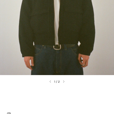
1
/
2